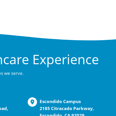
hcare Experience
es we serve.
Escondido Campus
oad,
2185 Citracado Parkway,
Escondido, CA 92029