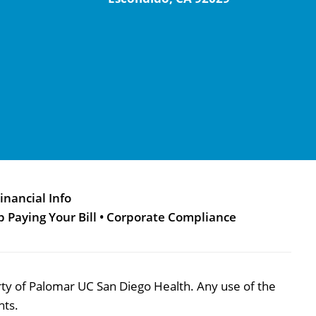
inancial Info
p Paying Your Bill
•
Corporate Compliance
perty of Palomar UC San Diego Health. Any use of the
hts.