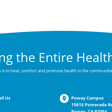
ng the Entire Healt
 is to heal, comfort and promote health in the communiti
il Us
Poway Campus
15615 Pomerado R
Poway, CA 92064