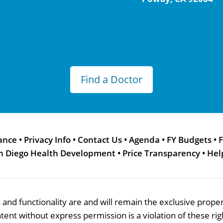
Find a Doctor
ance
•
Privacy Info
•
Contact Us
•
Agenda
•
FY Budgets
•
F
n Diego Health Development
•
Price Transparency
•
Hel
res and functionality are and will remain the exclusive pro
tent without express permission is a violation of these rig