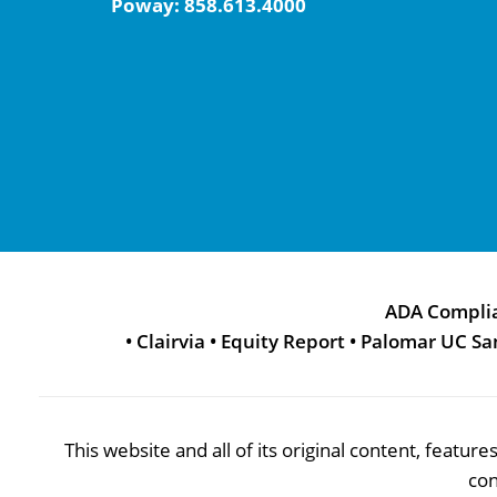
Poway:
858.613.4000
ADA Compli
•
Clairvia
•
Equity Report
•
Palomar UC Sa
This website and all of its original content, featu
con