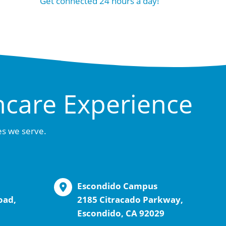
Get connected 24 hours a day!
hcare Experience
es we serve.
Escondido Campus
oad,
2185 Citracado Parkway,
Escondido, CA 92029