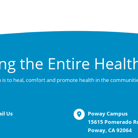
ng the Entire Healt
 is to heal, comfort and promote health in the communiti
il Us
Poway Campus
15615 Pomerado R
Poway, CA 92064