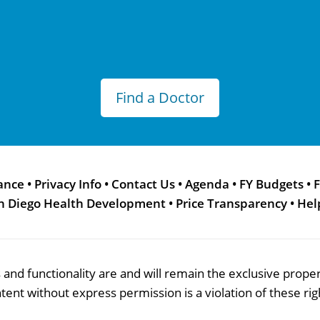
Find a Doctor
ance
•
Privacy Info
•
Contact Us
•
Agenda
•
FY Budgets
•
F
n Diego Health Development
•
Price Transparency
•
Hel
res and functionality are and will remain the exclusive pro
tent without express permission is a violation of these rig