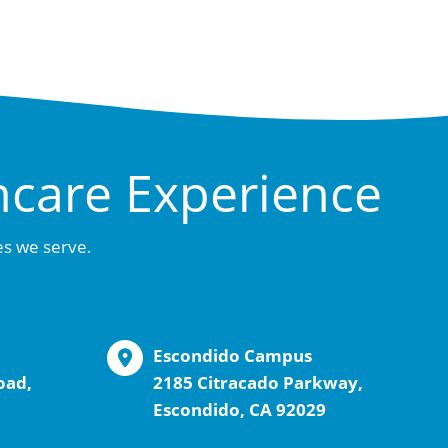
hcare Experience
es we serve.
Escondido Campus
oad,
2185 Citracado Parkway,
Escondido, CA 92029