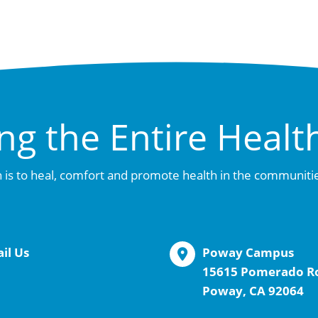
ng the Entire Healt
 is to heal, comfort and promote health in the communiti
il Us
Poway Campus
15615 Pomerado R
Poway, CA 92064