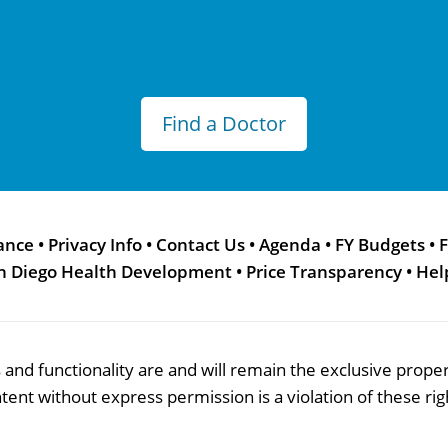
Find a Doctor
ance
•
Privacy Info
•
Contact Us
•
Agenda
•
FY Budgets
•
F
n Diego Health Development
•
Price Transparency
•
Hel
res and functionality are and will remain the exclusive pro
tent without express permission is a violation of these rig