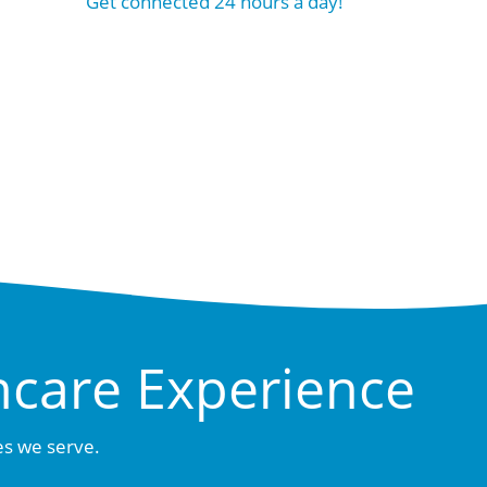
Get connected 24 hours a day!
hcare Experience
es we serve.