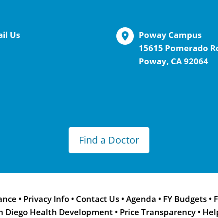
il Us
Poway Campus
15615 Pomerado R
Poway, CA 92064
Find a Doctor
ance
•
Privacy Info
•
Contact Us
•
Agenda
•
FY Budgets
•
F
n Diego Health Development
•
Price Transparency
•
Hel